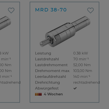
MRD 38-70
38 kW
Leistung
0.38 kW
 min⁻¹
Lastdrehzahl
70 min⁻¹
,00 Nm
Lastdrehmoment
52,00 Nm
,00 Nm
Drehmoment max.
103,00 Nm
 min⁻¹
Leerlaufdrehzahl
140 min⁻¹
chtsdrehend
Drehrichtung
rechtsdrehend
Abwürgefest
4 Wochen