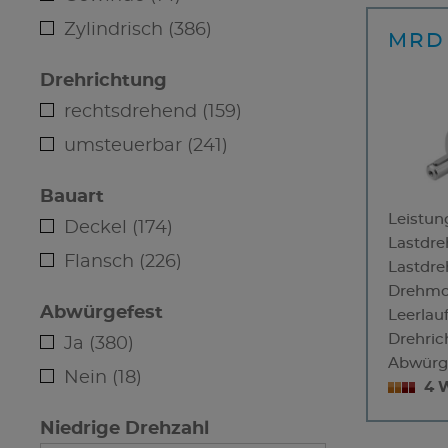
Zylindrisch (386)
MRD 
Drehrichtung
rechtsdrehend (159)
umsteuerbar (241)
Bauart
Leistun
Deckel (174)
Lastdre
Flansch (226)
Lastdr
Drehmo
Abwürgefest
Leerlau
Drehric
Ja (380)
Abwürg
Nein (18)
4 
Niedrige Drehzahl