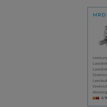
MRD 
Leistun
Lastdre
Lastdr
Drehmo
Leerlau
Drehric
Abwürg
4 