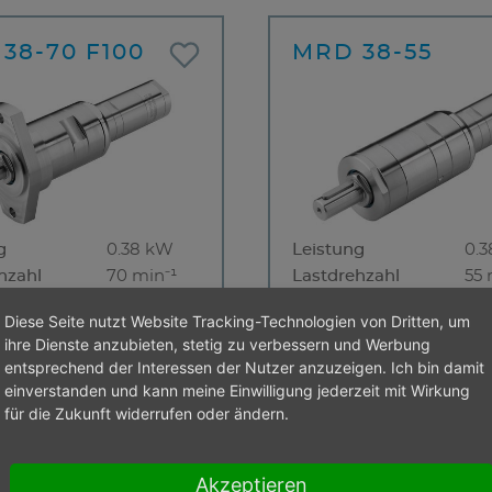
38-70 F100
MRD 38-55
g
0.38 kW
Leistung
0.
hzahl
70 min⁻¹
Lastdrehzahl
55 
ehmoment
52,00 Nm
Lastdrehmoment
66
Diese Seite nutzt Website Tracking-Technologien von Dritten, um
ment max.
103,00 Nm
Drehmoment max.
13
ihre Dienste anzubieten, stetig zu verbessern und Werbung
fdrehzahl
140 min⁻¹
Leerlaufdrehzahl
110
entsprechend der Interessen der Nutzer anzuzeigen. Ich bin damit
htung
rechtsdrehend
Drehrichtung
re
einverstanden und kann meine Einwilligung jederzeit mit Wirkung
efest
Abwürgefest
für die Zukunft widerrufen oder ändern.
Wochen
4 Wochen
Akzeptieren