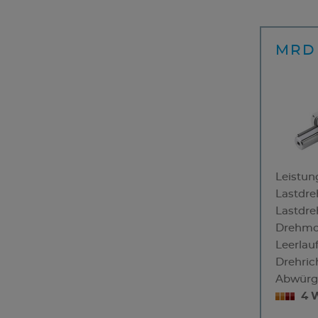
MRD 
Leistun
Lastdre
Lastdr
Drehmo
Leerlau
Drehric
Abwürg
4 