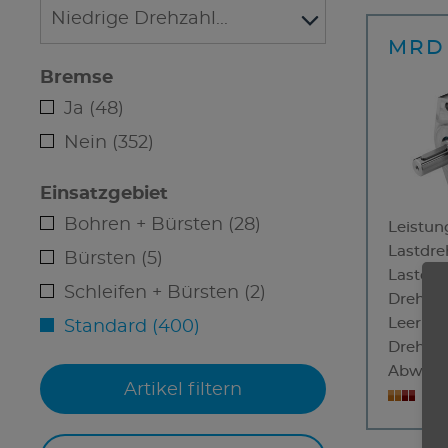
MRD 
Bremse
Ja (48)
Nein (352)
Einsatzgebiet
Bohren + Bürsten (28)
Leistun
Lastdre
Bürsten (5)
Lastdr
Schleifen + Bürsten (2)
Drehmo
Leerlau
Standard (400)
Drehric
Abwürg
4 