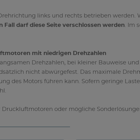
hrichtung links und rechts betrieben werden. Wic
 Fall darf diese Seite verschlossen werden
. Im 
uftmotoren mit niedrigen Drehzahlen
r langsamen Drehzahlen, bei kleiner Bauweise un
dsätzlich nicht abwürgefest. Das maximale Dreh
ng des Motors führen kann. Sofern geringe Lasten 
hl.
 Druckluftmotoren oder mögliche Sonderlösungen