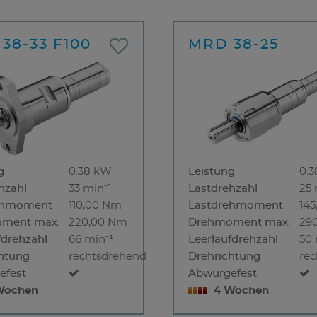
38-33 F100
MRD 38-25
g
0.38 kW
Leistung
0.
hzahl
33 min⁻¹
Lastdrehzahl
25 
ehmoment
110,00 Nm
Lastdrehmoment
14
ment max.
220,00 Nm
Drehmoment max.
29
fdrehzahl
66 min⁻¹
Leerlaufdrehzahl
50 
htung
rechtsdrehend
Drehrichtung
re
efest
Abwürgefest
Wochen
4 Wochen