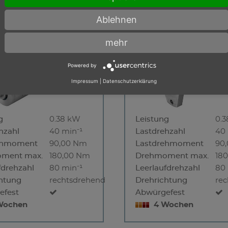
Ablehnen
38-40
MRD 38-40 F10
mehr
Powered by
Impressum
|
Datenschutzerklärung
g
0.38 kW
Leistung
0.
hzahl
40 min⁻¹
Lastdrehzahl
40 
ehmoment
90,00 Nm
Lastdrehmoment
90
ment max.
180,00 Nm
Drehmoment max.
18
fdrehzahl
80 min⁻¹
Leerlaufdrehzahl
80 
htung
rechtsdrehend
Drehrichtung
re
efest
Abwürgefest
Wochen
4 Wochen