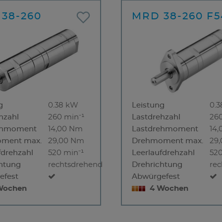
38-260
MRD 38-260 F5
g
0.38 kW
Leistung
0.
hzahl
260 min⁻¹
Lastdrehzahl
260
ehmoment
14,00 Nm
Lastdrehmoment
14
ment max.
29,00 Nm
Drehmoment max.
29
fdrehzahl
520 min⁻¹
Leerlaufdrehzahl
520
htung
rechtsdrehend
Drehrichtung
re
efest
Abwürgefest
Wochen
4 Wochen