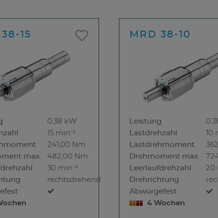
38-15
MRD 38-10
g
0.38 kW
Leistung
0.
hzahl
15 min⁻¹
Lastdrehzahl
10 
ehmoment
241,00 Nm
Lastdrehmoment
36
ment max.
482,00 Nm
Drehmoment max.
72
fdrehzahl
30 min⁻¹
Leerlaufdrehzahl
20 
htung
rechtsdrehend
Drehrichtung
re
efest
Abwürgefest
Wochen
4 Wochen