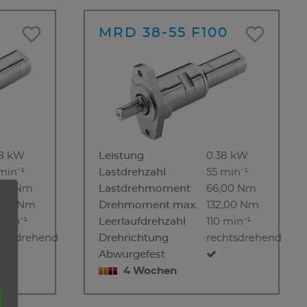
MRD 38-55 F100
38 kW
Leistung
0.38 kW
min⁻¹
Lastdrehzahl
55 min⁻¹
,00 Nm
Lastdrehmoment
66,00 Nm
2,00 Nm
Drehmoment max.
132,00 Nm
 min⁻¹
Leerlaufdrehzahl
110 min⁻¹
chtsdrehend
Drehrichtung
rechtsdrehend
Abwürgefest
4 Wochen