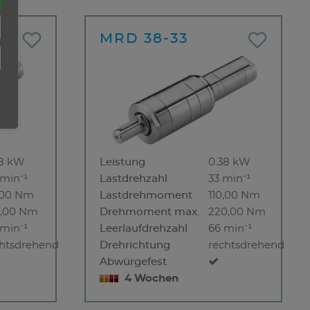
0
MRD 38-33
38 kW
Leistung
0.38 kW
min⁻¹
Lastdrehzahl
33 min⁻¹
,00 Nm
Lastdrehmoment
110,00 Nm
0,00 Nm
Drehmoment max.
220,00 Nm
min⁻¹
Leerlaufdrehzahl
66 min⁻¹
chtsdrehend
Drehrichtung
rechtsdrehend
Abwürgefest
4 Wochen