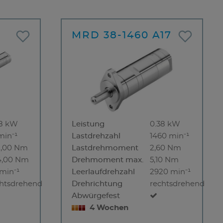
MRD 38-1460 A17
38 kW
Leistung
0.38 kW
min⁻¹
Lastdrehzahl
1460 min⁻¹
2,00 Nm
Lastdrehmoment
2,60 Nm
4,00 Nm
Drehmoment max.
5,10 Nm
min⁻¹
Leerlaufdrehzahl
2920 min⁻¹
chtsdrehend
Drehrichtung
rechtsdrehend
Abwürgefest
4 Wochen