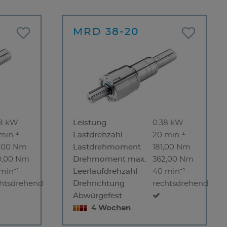
MRD 38-20
38 kW
Leistung
0.38 kW
min⁻¹
Lastdrehzahl
20 min⁻¹
5,00 Nm
Lastdrehmoment
181,00 Nm
0,00 Nm
Drehmoment max.
362,00 Nm
min⁻¹
Leerlaufdrehzahl
40 min⁻¹
chtsdrehend
Drehrichtung
rechtsdrehend
Abwürgefest
4 Wochen