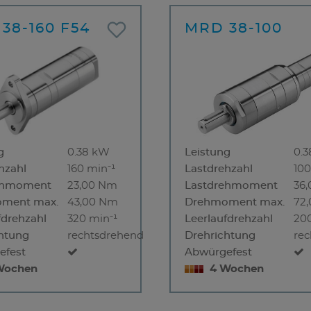
38-160 F54
MRD 38-100
g
0.38 kW
Leistung
0.
hzahl
160 min⁻¹
Lastdrehzahl
100
ehmoment
23,00 Nm
Lastdrehmoment
36
ment max.
43,00 Nm
Drehmoment max.
72
fdrehzahl
320 min⁻¹
Leerlaufdrehzahl
200
htung
rechtsdrehend
Drehrichtung
re
efest
Abwürgefest
Wochen
4 Wochen