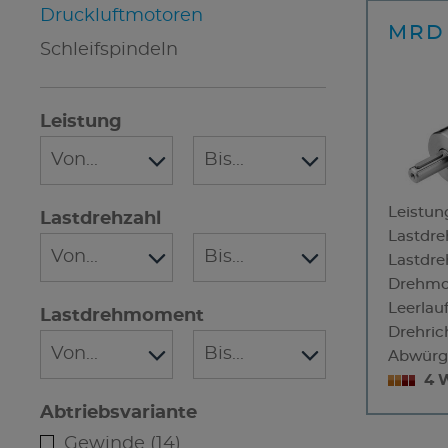
Druckluftmotoren
MRD 
Schleifspindeln
Leistung
Leistun
Lastdrehzahl
Lastdre
Lastdr
Drehmo
Leerlau
Lastdrehmoment
Drehric
Abwürg
4 
Abtriebsvariante
Gewinde (14)