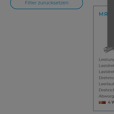
MRD 
Leistun
Lastdre
Lastdr
Drehmo
Leerlau
Drehric
Abwürg
4 