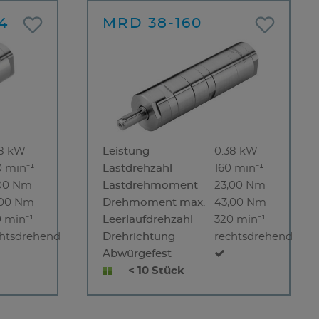
4
MRD 38-160
38 kW
Leistung
0.38 kW
 min⁻¹
Lastdrehzahl
160 min⁻¹
,00 Nm
Lastdrehmoment
23,00 Nm
,00 Nm
Drehmoment max.
43,00 Nm
 min⁻¹
Leerlaufdrehzahl
320 min⁻¹
chtsdrehend
Drehrichtung
rechtsdrehend
Abwürgefest
< 10 Stück