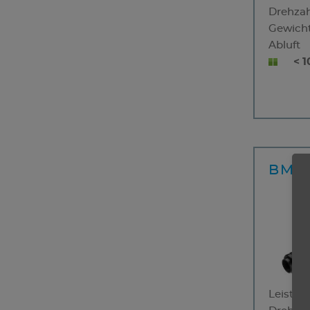
Drehzah
Gewich
Abluft
< 1
BME 
Leistun