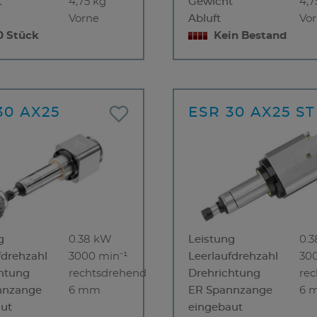
t
4,75 kg
Gewicht
4,7
Vorne
Abluft
Vo
0 Stück
Kein Bestand
30 AX25
ESR 30 AX25 ST
g
0.38 kW
Leistung
0.
fdrehzahl
3000 min⁻¹
Leerlaufdrehzahl
30
htung
rechtsdrehend
Drehrichtung
re
nnzange
6 mm
ER Spannzange
6 
ut
eingebaut