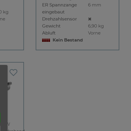
ER Spannzange
6 mm
0 kg
eingebaut
rne
Drehzahlsensor
Gewicht
6,90 kg
Abluft
Vorne
Kein Bestand
WS
52 kW