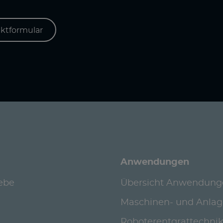
ktformular
Anwendungen
iebe
Übersicht Anwendung
Maschinen- und Anla
Roboterentgrattechni