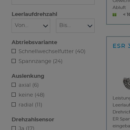
Gewich
Abluft
Leerlaufdrehzahl
< 1
Abtriebsvariante
ESR 
Schnellwechselfutter (40)
Spannzange (24)
Auslenkung
axial (6)
keine (48)
Leistun
radial (11)
Leerlau
Drehric
ER Spa
Drehzahlsensor
eingeba
Ja (17)