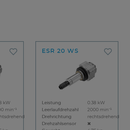
ESR 20 WS
38 kW
Leistung
0.38 kW
00 min⁻¹
Leerlaufdrehzahl
2000 min⁻¹
chtsdrehend
Drehrichtung
rechtsdrehend
Drehzahlsensor