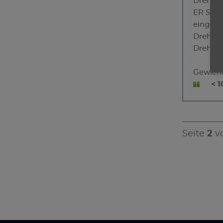
Drehric
ER Spa
eingeba
Drehmo
Drehzah
Gewich
< 1
Seite
2
v