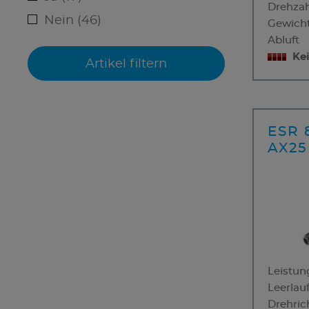
Drehzah
Nein (46)
Gewich
Abluft
Ke
ESR 
AX25
Leistun
Leerlau
Drehric