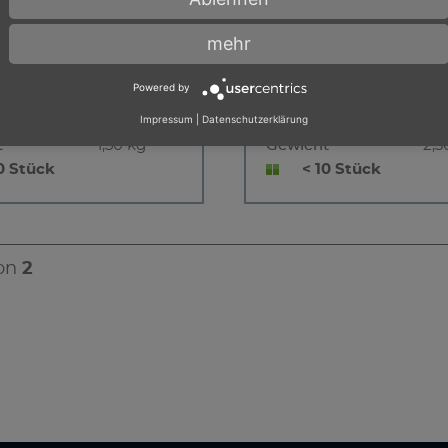
htung
rechtsdrehend
Drehrichtung
re
nnzange
16 mm
ER Spannzange
16
mehr
ut
eingebaut
ment S1
0,67 Nm
Drehmoment S1
1,1
Powered by
lbereich
700 - 6500
Drehzahlbereich
700
Impressum
|
Datenschutzerklärung
min⁻¹
min
t
1,50 kg
Gewicht
2,3
0 Stück
< 10 Stück
on
2