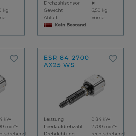
Drehzahlsensor
0 kg
Gewicht
6,50 kg
rne
Abluft
Vorne
Kein Bestand
ESR 84-2700
AX25 WS
84 kW
Leistung
0.84 kW
00 min⁻¹
Leerlaufdrehzahl
2700 min⁻¹
chtsdrehend
Drehrichtung
rechtsdrehend