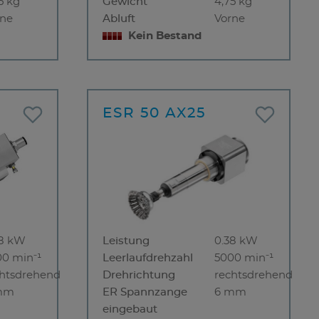
5 kg
Gewicht
4,75 kg
rne
Abluft
Vorne
Kein Bestand
ESR 50 AX25
38 kW
Leistung
0.38 kW
00 min⁻¹
Leerlaufdrehzahl
5000 min⁻¹
chtsdrehend
Drehrichtung
rechtsdrehend
mm
ER Spannzange
6 mm
eingebaut