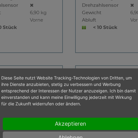
lsensor
Drehzahlsensor
t
6,90 kg
Gewicht
6,9
Vorne
Abluft
Vo
0 Stück
< 10 Stück
40-6500 WS
BME 80-4500 
Diese Seite nutzt Website Tracking-Technologien von Dritten, um
ihre Dienste anzubieten, stetig zu verbessern und Werbung
entsprechend der Interessen der Nutzer anzuzeigen. Ich bin damit
einverstanden und kann meine Einwilligung jederzeit mit Wirkung
für die Zukunft widerrufen oder ändern.
Akzeptieren
g S1
0,37 kW
Leistung S1
0,
Ablehnen