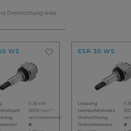
t
nd Drehrichtung links
50 WS
ESR 30 WS
g
0.38 kW
Leistung
0.
fdrehzahl
5000 min⁻¹
Leerlaufdrehzahl
30
htung
rechtsdrehend
Drehrichtung
re
lsensor
Drehzahlsensor