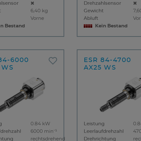
lsensor
Drehzahlsensor
t
6,40 kg
Gewicht
7,6
Vorne
Abluft
Vo
in Bestand
Kein Bestand
84-6000
ESR 84-4700
 WS
AX25 WS
g
0.84 kW
Leistung
0.
fdrehzahl
6000 min⁻¹
Leerlaufdrehzahl
47
htung
rechtsdrehend
Drehrichtung
re