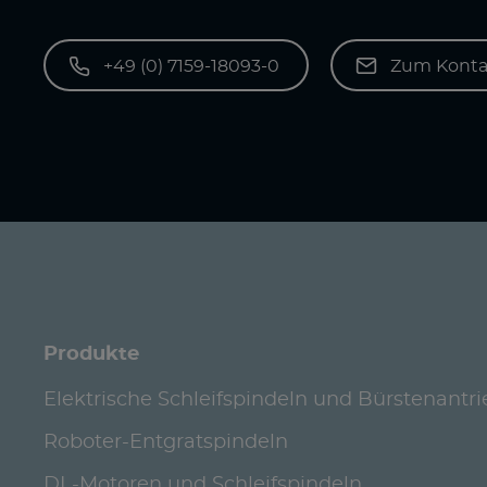
+49 (0) 7159-18093-0
Zum Konta
Produkte
Elektrische Schleifspindeln und Bürstenantr
Roboter-Entgratspindeln
DL-Motoren und Schleifspindeln