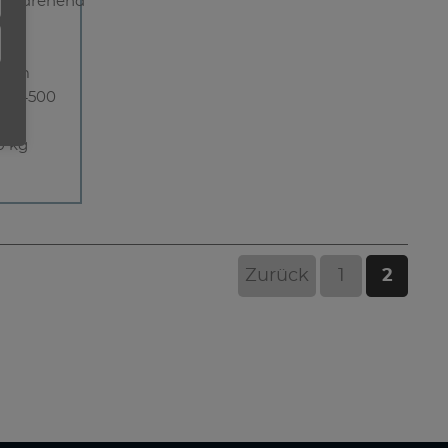
chtsdrehend
 mm
4 Nm
 - 4500
⁻¹
0 kg
Zurück
1
2