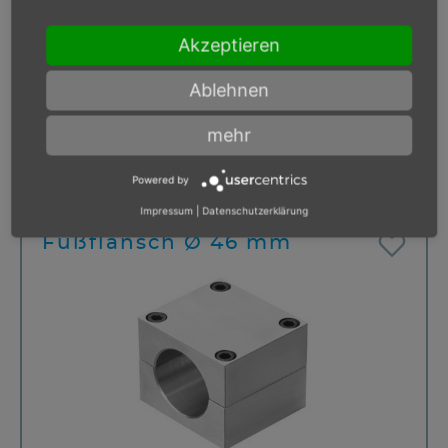
Akzeptieren
Ablehnen
mehr
Powered by
Impressum
|
Datenschutzerklärung
Fußflansch Ø 46 mm