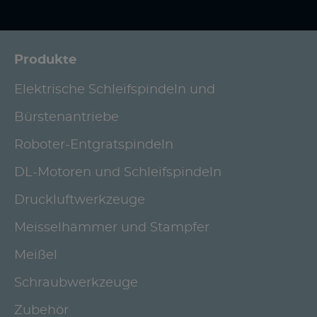
Produkte
Elektrische Schleifspindeln und
Bürstenantriebe
Roboter-Entgratspindeln
DL-Motoren und Schleifspindeln
Druckluftwerkzeuge
Meisselhämmer und Stampfer
Meißel
Schraubwerkzeuge
Zubehör