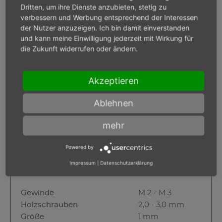
Länge
50,0 mm
Dritten, um ihre Dienste anzubieten, stetig zu
Kein Bestand
verbessern und Werbung entsprechend der Interessen
der Nutzer anzuzeigen. Ich bin damit einverstanden
und kann meine Einwilligung jederzeit mit Wirkung für
die Zukunft widerrufen oder ändern.
Einsteckwerkzeug,
Kreuzschlitz, Pozidriv
Akzeptieren
Ablehnen
mehr
Powered by
Impressum
|
Datenschutzerklärung
Gewinde
M 2 - M 3
Holzschrauben
2,0 - 3,0 mm
Größe
1 mm