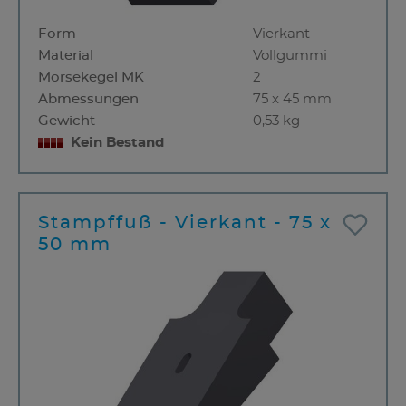
Form
Vierkant
Material
Vollgummi
Morsekegel MK
2
Abmessungen
75 x 45 mm
Gewicht
0,53 kg
Kein Bestand
Stampffuß - Vierkant - 75 x
50 mm