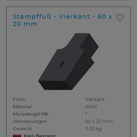
Stampffuß - Vierkant - 60 x
20 mm
Form
Vierkant
Material
Stahl
Morsekegel MK
1
Abmessungen
60 x 20 mm
Gewicht
0,25 kg
Kein Bestand