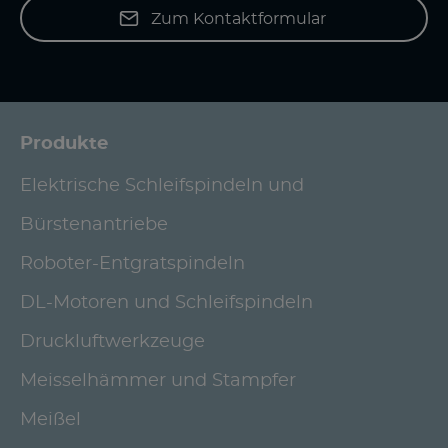
Zum Kontaktformular
Produkte
Elektrische Schleifspindeln und
Bürstenantriebe
Roboter-Entgratspindeln
DL-Motoren und Schleifspindeln
Druckluftwerkzeuge
Meisselhämmer und Stampfer
Meißel