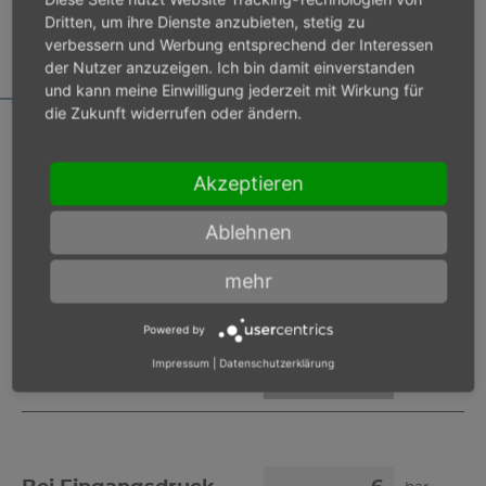
Dritten, um ihre Dienste anzubieten, stetig zu
MOTORDATENRECHNER
verbessern und Werbung entsprechend der Interessen
der Nutzer anzuzeigen. Ich bin damit einverstanden
und kann meine Einwilligung jederzeit mit Wirkung für
die Zukunft widerrufen oder ändern.
Bei Eingangsdruck 6 bar
Akzeptieren
Ablehnen
Lastdrehzahl
min-1
mehr
Max. Leistung
W
Powered by
Impressum
|
Datenschutzerklärung
Max. Drehmoment
Nm