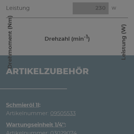
Leistung
W
Drehmoment (Nm)
Leistung (W)
-1
Drehzahl (min
)
ARTIKELZUBEHÖR
Schmieröl 1l
Artikelnummer:
09505533
Wartungseinheit 1/4''
Artikelnummer:
03029074