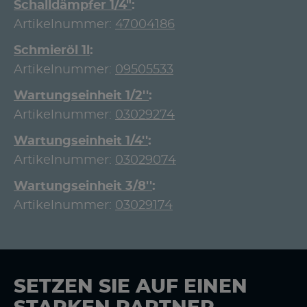
Schalldämpfer 1/4"
Artikelnummer:
47004186
Schmieröl 1l
Artikelnummer:
09505533
Wartungseinheit 1/2''
Artikelnummer:
03029274
Wartungseinheit 1/4''
Artikelnummer:
03029074
Wartungseinheit 3/8''
Artikelnummer:
03029174
SETZEN SIE AUF EINEN