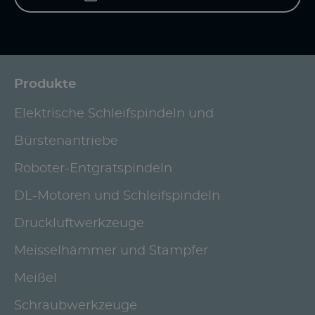
Produkte
Elektrische Schleifspindeln und
Bürstenantriebe
Roboter-Entgratspindeln
DL-Motoren und Schleifspindeln
Druckluftwerkzeuge
Meisselhämmer und Stampfer
Meißel
Schraubwerkzeuge