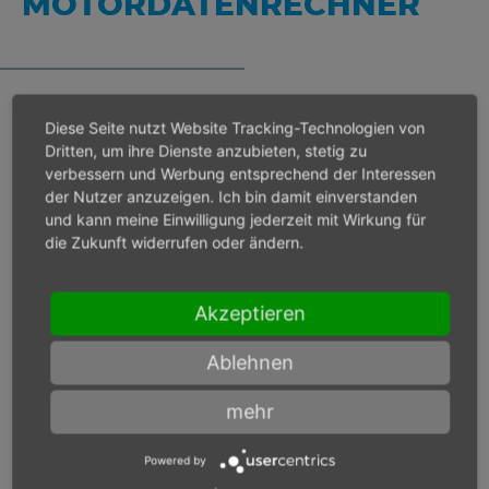
MOTORDATENRECHNER
Diese Seite nutzt Website Tracking-Technologien von
Bei Eingangsdruck 6 bar
Dritten, um ihre Dienste anzubieten, stetig zu
verbessern und Werbung entsprechend der Interessen
der Nutzer anzuzeigen. Ich bin damit einverstanden
Lastdrehzahl
min-1
und kann meine Einwilligung jederzeit mit Wirkung für
die Zukunft widerrufen oder ändern.
Max. Leistung
W
Akzeptieren
Max. Drehmoment
Nm
Ablehnen
mehr
Bei Eingangsdruck
Powered by
bar