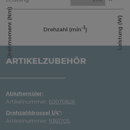
Leistung
W
Drehmoment (Nm)
Leistung (W)
-1
Drehzahl (min
)
ARTIKELZUBEHÖR
Abluftentöler
Artikelnummer:
60070826
Drehzahldrossel 1/4"
Artikelnummer:
9361705