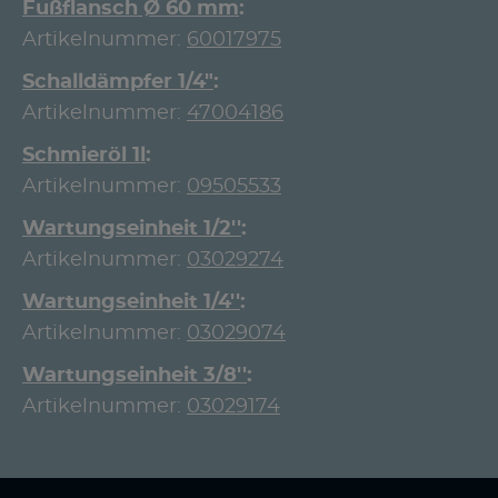
Fußflansch Ø 60 mm
Artikelnummer:
60017975
Schalldämpfer 1/4"
Artikelnummer:
47004186
Schmieröl 1l
Artikelnummer:
09505533
Wartungseinheit 1/2''
Artikelnummer:
03029274
Wartungseinheit 1/4''
Artikelnummer:
03029074
Wartungseinheit 3/8''
Artikelnummer:
03029174