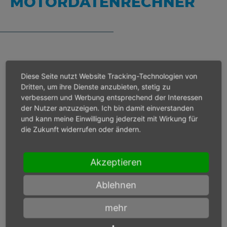
MOTORDATENRECHNER
Bei Eingangsdruck 6 bar
Diese Seite nutzt Website Tracking-Technologien von
Dritten, um ihre Dienste anzubieten, stetig zu
verbessern und Werbung entsprechend der Interessen
Lastdrehzahl
min-1
der Nutzer anzuzeigen. Ich bin damit einverstanden
und kann meine Einwilligung jederzeit mit Wirkung für
die Zukunft widerrufen oder ändern.
Max. Leistung
W
Akzeptieren
Max. Drehmoment
Nm
Ablehnen
mehr
Bei Eingangsdruck
bar