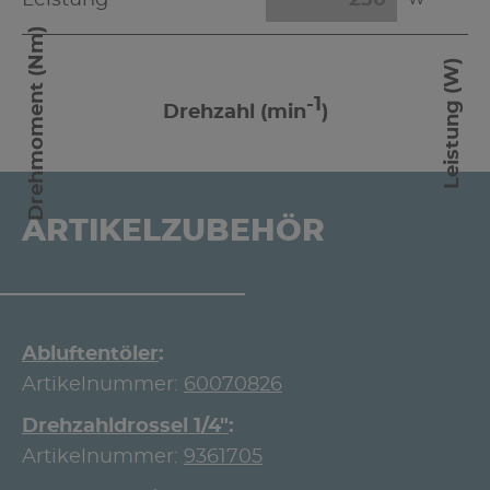
Leistung
W
Drehmoment (Nm)
Leistung (W)
-1
Drehzahl (min
)
ARTIKELZUBEHÖR
Abluftentöler
Artikelnummer:
60070826
Drehzahldrossel 1/4"
Artikelnummer:
9361705