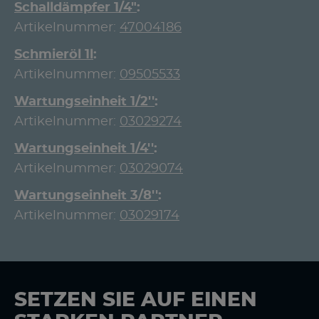
Schalldämpfer 1/4"
Artikelnummer:
47004186
Schmieröl 1l
Artikelnummer:
09505533
Wartungseinheit 1/2''
Artikelnummer:
03029274
Wartungseinheit 1/4''
Artikelnummer:
03029074
Wartungseinheit 3/8''
Artikelnummer:
03029174
SETZEN SIE AUF EINEN