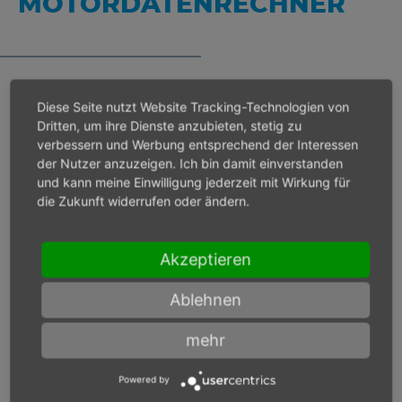
MOTORDATENRECHNER
Diese Seite nutzt Website Tracking-Technologien von
Bei Eingangsdruck 6 bar
Dritten, um ihre Dienste anzubieten, stetig zu
verbessern und Werbung entsprechend der Interessen
der Nutzer anzuzeigen. Ich bin damit einverstanden
Lastdrehzahl
min-1
und kann meine Einwilligung jederzeit mit Wirkung für
die Zukunft widerrufen oder ändern.
Max. Leistung
W
Akzeptieren
Max. Drehmoment
Nm
Ablehnen
mehr
Bei Eingangsdruck
bar
Powered by