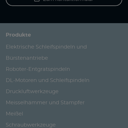
Produkte
Elektrische Schleifspindeln und
Bürstenantriebe
Roboter-Entgratspindeln
DL-Motoren und Schleifspindeln
Druckluftwerkzeuge
Meisselhämmer und Stampfer
Meißel
Schraubwerkzeuge