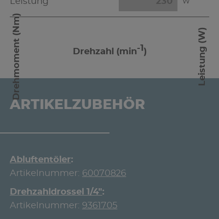
Leistung
W
Drehmoment (Nm)
Leistung (W)
-1
Drehzahl (min
)
ARTIKELZUBEHÖR
Abluftentöler
Artikelnummer:
60070826
Drehzahldrossel 1/4"
Artikelnummer:
9361705