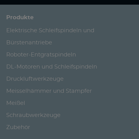
Produkte
Elektrische Schleifspindeln und
Bürstenantriebe
Roboter-Entgratspindeln
DL-Motoren und Schleifspindeln
Druckluftwerkzeuge
Meisselhämmer und Stampfer
Meißel
Schraubwerkzeuge
Zubehör