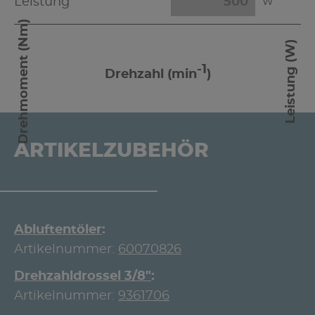
Leistung
W
Drehmoment (Nm)
Leistung (W)
-1
Drehzahl (min
)
ARTIKELZUBEHÖR
Abluftentöler
Artikelnummer:
60070826
Drehzahldrossel 3/8"
Artikelnummer:
9361706