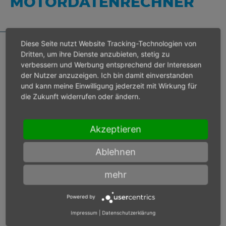
MOTORDATENRECHNER
Diese Seite nutzt Website Tracking-Technologien von
Dritten, um ihre Dienste anzubieten, stetig zu
verbessern und Werbung entsprechend der Interessen
Bei Eingangsdruck 6 bar
der Nutzer anzuzeigen. Ich bin damit einverstanden
und kann meine Einwilligung jederzeit mit Wirkung für
die Zukunft widerrufen oder ändern.
Lastdrehzahl
min-1
Akzeptieren
Max. Leistung
W
Ablehnen
Max. Drehmoment
Nm
mehr
Powered by
Bei Eingangsdruck
Impressum
|
Datenschutzerklärung
bar