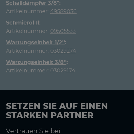
Schalldämpfer 3/8"
Artikelnummer:
49589036
Schmieröl 1l
Artikelnummer:
09505533
Wartungseinheit 1/2''
Artikelnummer:
03029274
Wartungseinheit 3/8''
Artikelnummer:
03029174
SETZEN SIE AUF EINEN
STARKEN PARTNER
Vertrauen Sie bei