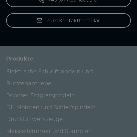
+49 (0) 7159-18093-0
Zum Kontaktformular
Produkte
Elektrische Schleifspindeln und
Bürstenantriebe
Roboter-Entgratspindeln
DL-Motoren und Schleifspindeln
Druckluftwerkzeuge
Meisselhämmer und Stampfer