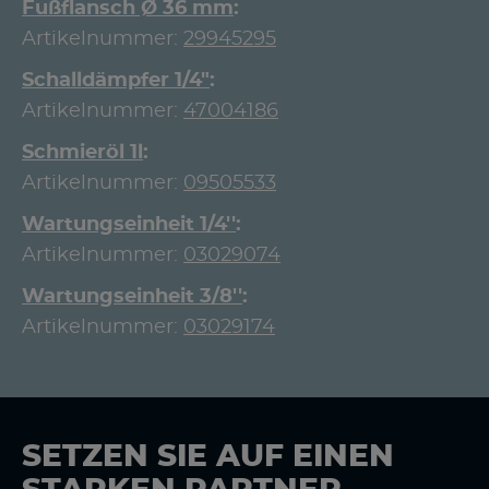
Fußflansch Ø 36 mm
Artikelnummer:
29945295
Schalldämpfer 1/4"
Artikelnummer:
47004186
Schmieröl 1l
Artikelnummer:
09505533
Wartungseinheit 1/4''
Artikelnummer:
03029074
Wartungseinheit 3/8''
Artikelnummer:
03029174
SETZEN SIE AUF EINEN