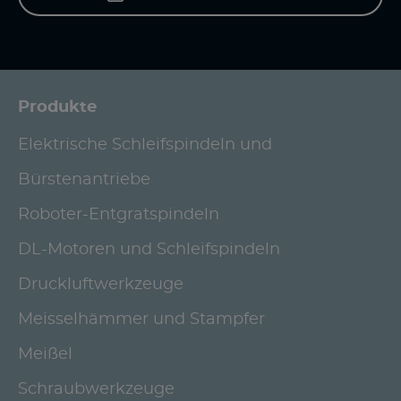
Produkte
Elektrische Schleifspindeln und
Bürstenantriebe
Roboter-Entgratspindeln
DL-Motoren und Schleifspindeln
Druckluftwerkzeuge
Meisselhämmer und Stampfer
Meißel
Schraubwerkzeuge