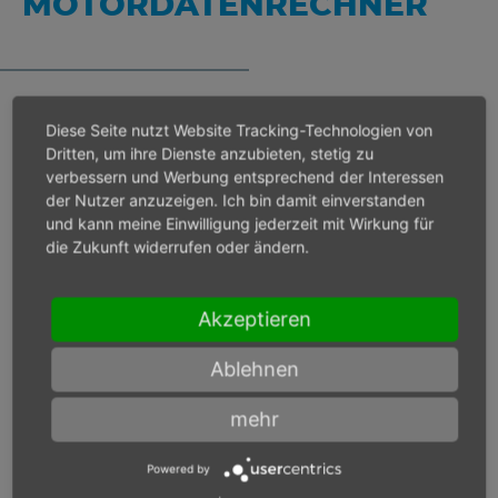
MOTORDATENRECHNER
Diese Seite nutzt Website Tracking-Technologien von
Bei Eingangsdruck 6 bar
Dritten, um ihre Dienste anzubieten, stetig zu
verbessern und Werbung entsprechend der Interessen
der Nutzer anzuzeigen. Ich bin damit einverstanden
Lastdrehzahl
min-1
und kann meine Einwilligung jederzeit mit Wirkung für
die Zukunft widerrufen oder ändern.
Max. Leistung
W
Akzeptieren
Max. Drehmoment
Nm
Ablehnen
mehr
Bei Eingangsdruck
Powered by
bar