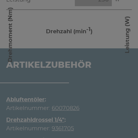
Leistung
W
Drehmoment (Nm)
Leistung (W)
-1
Drehzahl (min
)
ARTIKELZUBEHÖR
Abluftentöler
Artikelnummer:
60070826
Drehzahldrossel 1/4"
Artikelnummer:
9361705