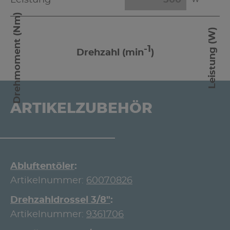
Leistung
W
Drehmoment (Nm)
Leistung (W)
-1
Drehzahl (min
)
ARTIKELZUBEHÖR
Abluftentöler
Artikelnummer:
60070826
Drehzahldrossel 3/8"
Artikelnummer:
9361706