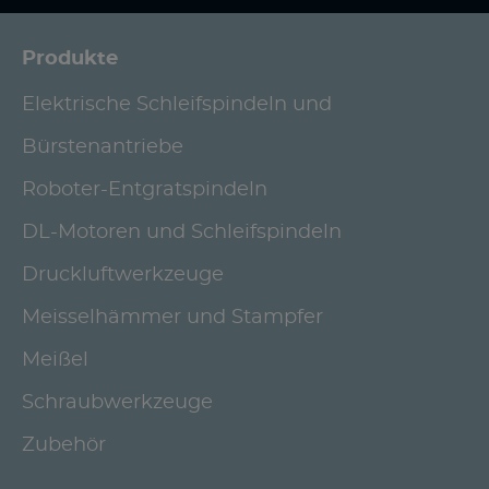
Produkte
Elektrische Schleifspindeln und
Bürstenantriebe
Roboter-Entgratspindeln
DL-Motoren und Schleifspindeln
Druckluftwerkzeuge
Meisselhämmer und Stampfer
Meißel
Schraubwerkzeuge
Zubehör