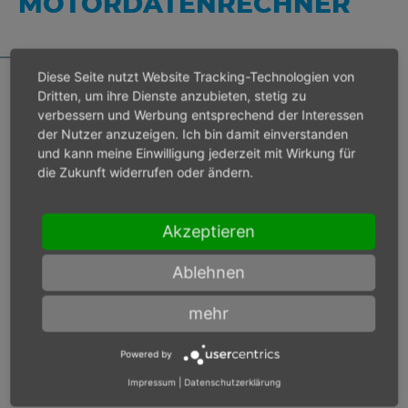
MOTORDATENRECHNER
Diese Seite nutzt Website Tracking-Technologien von
Dritten, um ihre Dienste anzubieten, stetig zu
verbessern und Werbung entsprechend der Interessen
Bei Eingangsdruck 6 bar
der Nutzer anzuzeigen. Ich bin damit einverstanden
und kann meine Einwilligung jederzeit mit Wirkung für
die Zukunft widerrufen oder ändern.
Lastdrehzahl
min-1
Akzeptieren
Max. Leistung
W
Ablehnen
Max. Drehmoment
Nm
mehr
Powered by
Bei Eingangsdruck
Impressum
|
Datenschutzerklärung
bar