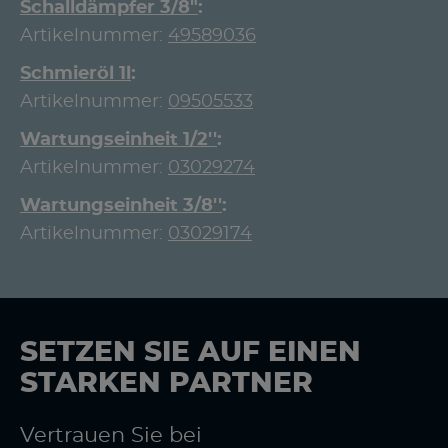
Schalldämpfer 3/8"
Artikelnummer:
49589036
Schmieröl 1l
Artikelnummer:
09505533
Wartungseinheit 1/2''
Artikelnummer:
03029274
Wartungseinheit 3/8''
Artikelnummer:
03029174
SETZEN SIE AUF EINEN
STARKEN PARTNER
Vertrauen Sie bei