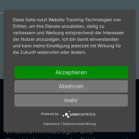
Diese Seite nutzt Website Tracking-Technologien von
Dritten, um ihre Dienste anzubieten, stetig zu
Variacor 1/4''
verbessern und Werbung entsprechend der Interessen
Artikelnummer:
60001606
der Nutzer anzuzeigen. Ich bin damit einverstanden
und kann meine Einwilligung jederzeit mit Wirkung für
Variacor 3/8''
die Zukunft widerrufen oder ändern.
Artikelnummer:
60001616
Akzeptieren
Ablehnen
SETZEN SIE AUF EINEN
mehr
STARKEN PARTNER
Powered by
Vertrauen Sie bei
Impressum
|
Datenschutzerklärung
Druckluftwerkzeugen und