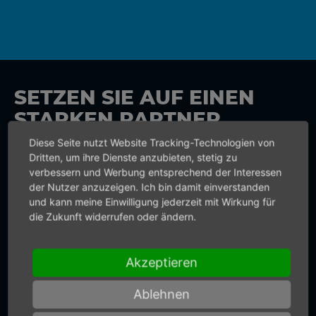
SETZEN SIE AUF EINEN
STARKEN PARTNER
Diese Seite nutzt Website Tracking-Technologien von
Vertrauen Sie bei
Dritten, um ihre Dienste anzubieten, stetig zu
verbessern und Werbung entsprechend der Interessen
Druckluftwerkzeugen und
der Nutzer anzuzeigen. Ich bin damit einverstanden
Druckluftmotoren der Erfahrung und
und kann meine Einwilligung jederzeit mit Wirkung für
die Zukunft widerrufen oder ändern.
Innovationskraft von Mannesmann
DEMAG. Setzen Sie auf Qualität made
Akzeptieren
in Germany. Wir liefern nicht nur
präzise Drucklufttechnik. Sie
Ablehnen
bekommen von uns auch präzise