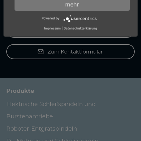
mehr
Auskünfte.
Powered by
Impressum
|
Datenschutzerklärung
+49 (0) 7159-18093-0
Zum Kontaktformular
Produkte
Elektrische Schleifspindeln und
Bürstenantriebe
Roboter-Entgratspindeln