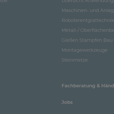
iebe
Übersicht Anwendung
Maschinen- und Anla
Roboterentgrattechni
Metall-/ Oberflächenb
Gießen Stampfen Bau
Montagewerkzeuge
Steinmetze
Fachberatung & Händ
Jobs