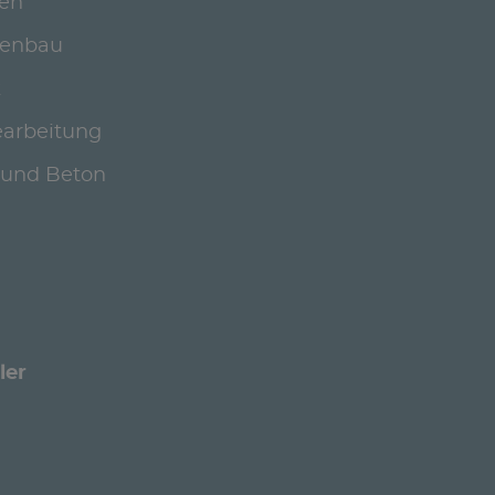
en
genbau
k
earbeitung
 und Beton
ler