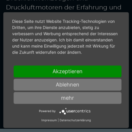
Druckluftmotoren der Erfahrung und
Innovationskraft von Mannesmann
Diese Seite nutzt Website Tracking-Technologien von
DEMAG. Setzen Sie auf Qualität made
Dritten, um ihre Dienste anzubieten, stetig zu
verbessern und Werbung entsprechend der Interessen
in Germany. Wir liefern nicht nur
der Nutzer anzuzeigen. Ich bin damit einverstanden
präzise Drucklufttechnik. Sie
und kann meine Einwilligung jederzeit mit Wirkung für
die Zukunft widerrufen oder ändern.
bekommen von uns auch präzise
Auskünfte.
Akzeptieren
Ablehnen
+49 (0) 7159-18093-0
mehr
Zum Kontaktformular
Powered by
Impressum
|
Datenschutzerklärung