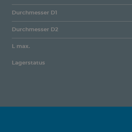
Durchmesser D1
Durchmesser D2
L max.
Lagerstatus