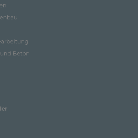
en
genbau
k
earbeitung
 und Beton
ler