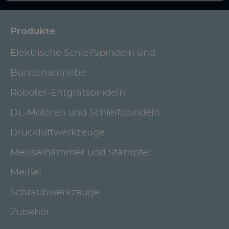
Produkte
Elektrische Schleifspindeln und
Bürstenantriebe
Roboter-Entgratspindeln
DL-Motoren und Schleifspindeln
Druckluftwerkzeuge
Meisselhämmer und Stampfer
Meißel
Schraubwerkzeuge
Zubehör