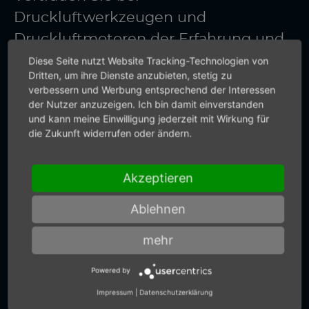
Druckluftwerkzeugen und
Druckluftmotoren der Erfahrung und
Innovationskraft von Mannesmann
Diese Seite nutzt Website Tracking-Technologien von
Dritten, um ihre Dienste anzubieten, stetig zu
DEMAG. Setzen Sie auf Qualität made
verbessern und Werbung entsprechend der Interessen
in Germany. Wir liefern nicht nur
der Nutzer anzuzeigen. Ich bin damit einverstanden
und kann meine Einwilligung jederzeit mit Wirkung für
präzise Drucklufttechnik. Sie
die Zukunft widerrufen oder ändern.
bekommen von uns auch präzise
Auskünfte.
Akzeptieren
Ablehnen
+49 (0) 7159-18093-0
mehr
Zum Kontaktformular
Powered by
Impressum
|
Datenschutzerklärung