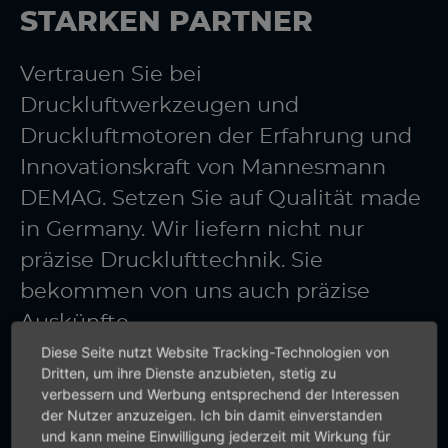
STARKEN PARTNER
Vertrauen Sie bei
Druckluftwerkzeugen und
Druckluftmotoren der Erfahrung und
Innovationskraft von Mannesmann
DEMAG. Setzen Sie auf Qualität made
in Germany. Wir liefern nicht nur
präzise Drucklufttechnik. Sie
bekommen von uns auch präzise
Auskünfte.
Diese Seite nutzt Website Tracking-Technologien von
Dritten, um ihre Dienste anzubieten, stetig zu
verbessern und Werbung entsprechend der Interessen
+49 (0) 7159-18093-0
der Nutzer anzuzeigen. Ich bin damit einverstanden
und kann meine Einwilligung jederzeit mit Wirkung für