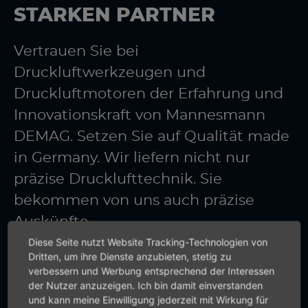
STARKEN PARTNER
Vertrauen Sie bei
Druckluftwerkzeugen und
Druckluftmotoren der Erfahrung und
Innovationskraft von Mannesmann
DEMAG. Setzen Sie auf Qualität made
in Germany. Wir liefern nicht nur
präzise Drucklufttechnik. Sie
bekommen von uns auch präzise
Auskünfte.
Diese Seite nutzt Website Tracking-Technologien von
Dritten, um ihre Dienste anzubieten, stetig zu
verbessern und Werbung entsprechend der Interessen
+49 (0) 7159-18093-0
der Nutzer anzuzeigen. Ich bin damit einverstanden
und kann meine Einwilligung jederzeit mit Wirkung für