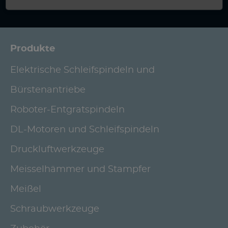
Produkte
Elektrische Schleifspindeln und
Bürstenantriebe
Roboter-Entgratspindeln
DL-Motoren und Schleifspindeln
Druckluftwerkzeuge
Meisselhämmer und Stampfer
Meißel
Schraubwerkzeuge