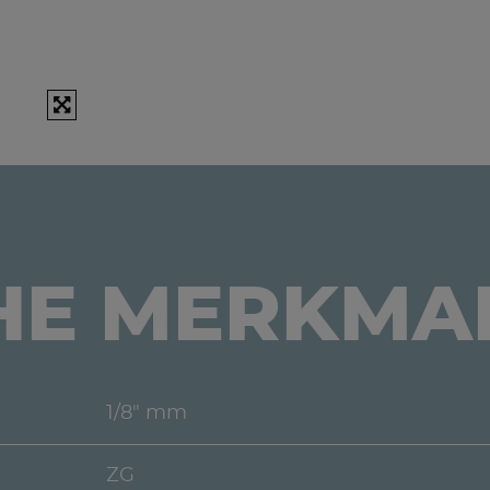
HE MERKMA
1/8" mm
ZG