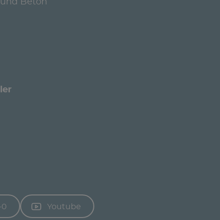
 und Beton
ler
-0
Youtube