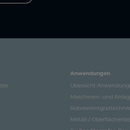
Anwendungen
iebe
Übersicht Anwendung
Maschinen- und Anla
Roboterentgrattechni
Metall-/ Oberflächenb