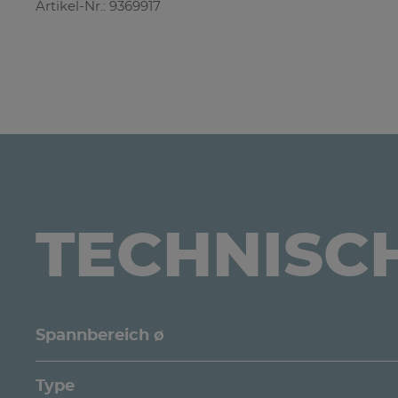
Artikel-Nr.: 9369917
TECHNISC
Spannbereich ø
Type