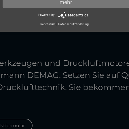
mehr
E AUF EINE
Powered by
Impressum
|
Datenschutzerklärung
twerkzeugen und Druckluftmotor
smann DEMAG. Setzen Sie auf Q
e Drucklufttechnik. Sie bekomme
ktformular