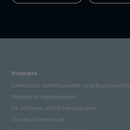
Produkte
Elektrische Schleifspindeln und Bürstenantr
Roboter-Entgratspindeln
DL-Motoren und Schleifspindeln
Druckluftwerkzeuge