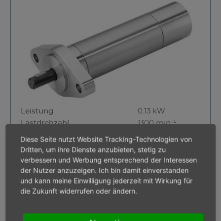
Leistung
0.13 kW
Lastdrehzahl
1300 min⁻¹
Lastdrehmoment
0,95 Nm
Diese Seite nutzt Website Tracking-Technologien von
Drehmoment max.
1,90 Nm
Dritten, um ihre Dienste anzubieten, stetig zu
Leerlaufdrehzahl
2600 min⁻¹
verbessern und Werbung entsprechend der Interessen
der Nutzer anzuzeigen. Ich bin damit einverstanden
Drehrichtung
umsteuerbar
und kann meine Einwilligung jederzeit mit Wirkung für
Abwürgefest
die Zukunft widerrufen oder ändern.
4 Wochen