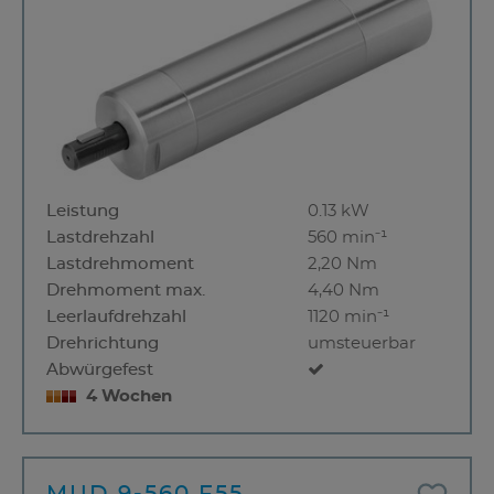
Leistung
0.13 kW
Lastdrehzahl
560 min⁻¹
Lastdrehmoment
2,20 Nm
Drehmoment max.
4,40 Nm
Leerlaufdrehzahl
1120 min⁻¹
Drehrichtung
umsteuerbar
Abwürgefest
4 Wochen