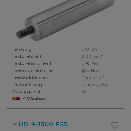
Leistung
0.13 kW
Lastdrehzahl
1300 min⁻¹
Lastdrehmoment
0,95 Nm
Drehmoment max.
1,90 Nm
Leerlaufdrehzahl
2600 min⁻¹
Drehrichtung
umsteuerbar
Abwürgefest
4 Wochen
MUD 9-1300 F55