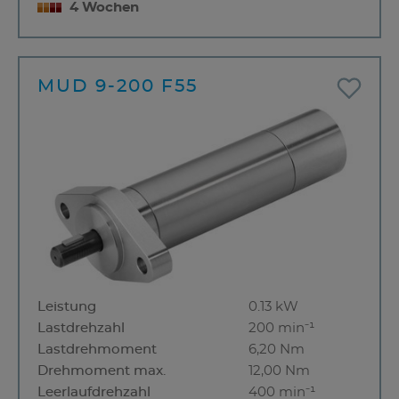
4 Wochen
MUD 9-200 F55
Leistung
0.13 kW
Lastdrehzahl
200 min⁻¹
Lastdrehmoment
6,20 Nm
Drehmoment max.
12,00 Nm
Leerlaufdrehzahl
400 min⁻¹