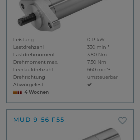
Leistung
0.13 kW
Lastdrehzahl
330 min⁻¹
Lastdrehmoment
3,80 Nm
Drehmoment max.
7,50 Nm
Leerlaufdrehzahl
660 min⁻¹
Drehrichtung
umsteuerbar
Abwürgefest
4 Wochen
MUD 9-56 F55