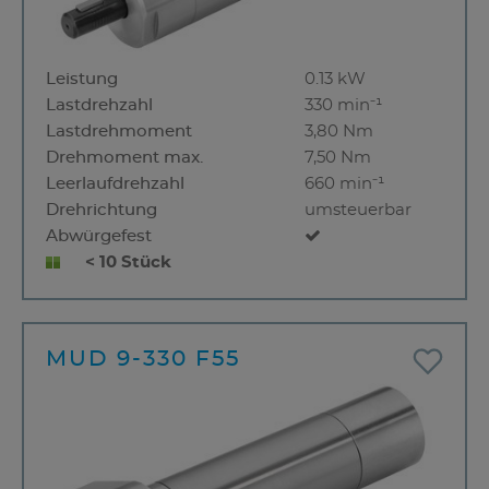
Leistung
0.13 kW
Lastdrehzahl
330 min⁻¹
Lastdrehmoment
3,80 Nm
Drehmoment max.
7,50 Nm
Leerlaufdrehzahl
660 min⁻¹
Drehrichtung
umsteuerbar
Abwürgefest
< 10 Stück
MUD 9-330 F55