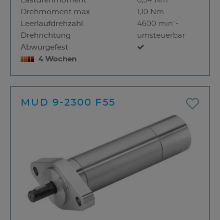
Lastdrehmoment
0,54 Nm
Drehmoment max.
1,10 Nm
Leerlaufdrehzahl
4600 min⁻¹
Drehrichtung
umsteuerbar
Abwürgefest
4 Wochen
MUD 9-2300 F55