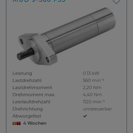
MUD 9-560 F55
Leistung
0.13 kW
Lastdrehzahl
560 min⁻¹
Lastdrehmoment
2,20 Nm
Drehmoment max.
4,40 Nm
Leerlaufdrehzahl
1120 min⁻¹
Drehrichtung
umsteuerbar
Abwürgefest
4 Wochen