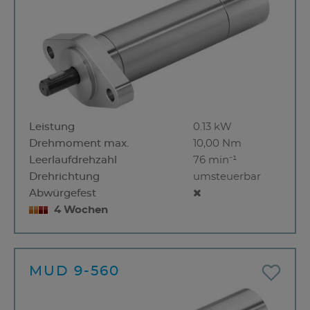
Leistung
0.13 kW
Drehmoment max.
10,00 Nm
Leerlaufdrehzahl
76 min⁻¹
Drehrichtung
umsteuerbar
Abwürgefest
4 Wochen
MUD 9-560