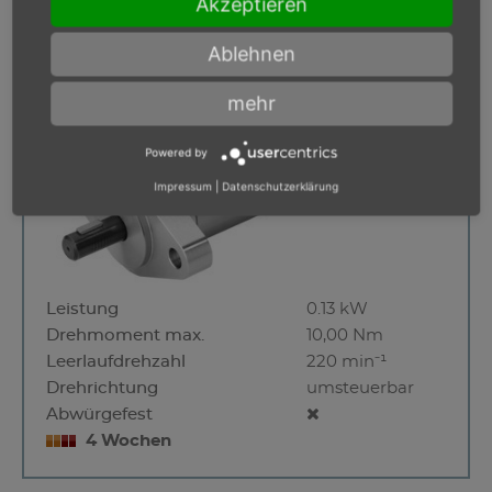
Akzeptieren
MUD 9-165 F55
Ablehnen
mehr
Powered by
Impressum
|
Datenschutzerklärung
Leistung
0.13 kW
Drehmoment max.
10,00 Nm
Leerlaufdrehzahl
220 min⁻¹
Drehrichtung
umsteuerbar
Abwürgefest
4 Wochen