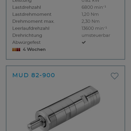
Leistung
0.82 kW
Lastdrehzahl
6800 min⁻¹
Lastdrehmoment
1,20 Nm
Drehmoment max.
2,30 Nm
Leerlaufdrehzahl
13600 min⁻¹
Drehrichtung
umsteuerbar
Abwürgefest
4 Wochen
MUD 82-900