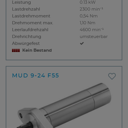
Leistung
0.13 kW
Lastdrehzahl
2300 min⁻¹
Lastdrehmoment
0,54 Nm
Drehmoment max.
1,10 Nm
Leerlaufdrehzahl
4600 min⁻¹
Drehrichtung
umsteuerbar
Abwürgefest
Kein Bestand
MUD 9-24 F55