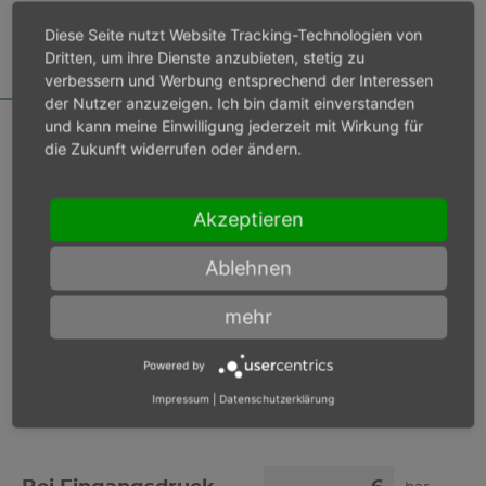
MOTORDATENRECHNER
Diese Seite nutzt Website Tracking-Technologien von
Dritten, um ihre Dienste anzubieten, stetig zu
verbessern und Werbung entsprechend der Interessen
der Nutzer anzuzeigen. Ich bin damit einverstanden
und kann meine Einwilligung jederzeit mit Wirkung für
die Zukunft widerrufen oder ändern.
Bei Eingangsdruck 6 bar
Akzeptieren
Lastdrehzahl
min-1
Ablehnen
Max. Leistung
W
mehr
Powered by
Max. Drehmoment
Nm
Impressum
|
Datenschutzerklärung