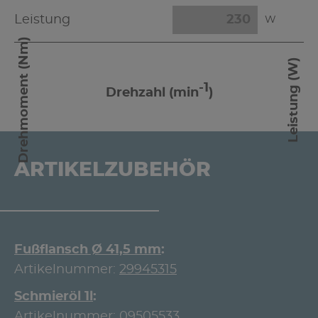
Leistung
W
Drehmoment (Nm)
Leistung (W)
-1
Drehzahl (min
)
ARTIKELZUBEHÖR
Fußflansch Ø 41,5 mm
Artikelnummer:
29945315
Schmieröl 1l
Artikelnummer:
09505533