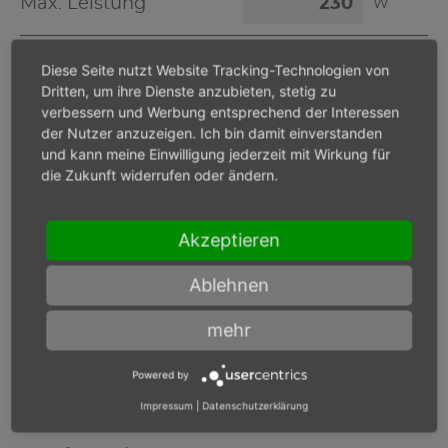
Max. Leistung
W
Max. Drehmoment
Nm
Diese Seite nutzt Website Tracking-Technologien von
Dritten, um ihre Dienste anzubieten, stetig zu
verbessern und Werbung entsprechend der Interessen
der Nutzer anzuzeigen. Ich bin damit einverstanden
und kann meine Einwilligung jederzeit mit Wirkung für
Bei Eingangsdruck
bar
die Zukunft widerrufen oder ändern.
Lastdrehzahl
min-1
Akzeptieren
Ablehnen
Max. Leistung
W
mehr
Max. Drehmoment
Nm
Powered by
Impressum
|
Datenschutzerklärung