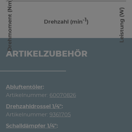
Drehmoment (Nm)
Leistung (W)
-1
Drehzahl (min
)
ARTIKELZUBEHÖR
Abluftentöler
Artikelnummer:
60070826
Drehzahldrossel 1/4"
Artikelnummer:
9361705
Schalldämpfer 1/4"