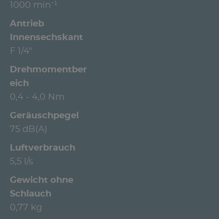
1000 min⁻¹
Antrieb
Innensechskant
F 1/4"
Drehmomentber
eich
0,4 - 4,0 Nm
Geräuschpegel
75 dB(A)
Luftverbrauch
5,5 l/s
Gewicht ohne
Schlauch
0,77 kg