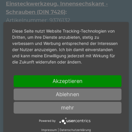
Einsteckwerkzeug, Innensechskant -
Schrauben (DIN 7426)
Artikelnummer:
9376132
Diese Seite nutzt Website Tracking-Technologien von
Einsteckwerkzeug, Innensechskant -
Dritten, um ihre Dienste anzubieten, stetig zu
Schrauben (DIN 7426)
verbessern und Werbung entsprechend der Interessen
Artikelnummer:
9376133
der Nutzer anzuzeigen. Ich bin damit einverstanden
und kann meine Einwilligung jederzeit mit Wirkung für
Einsteckwerkzeug, Innensechskant -
die Zukunft widerrufen oder ändern.
Schrauben (DIN 7426)
Artikelnummer:
9376134
Akzeptieren
Einsteckwerkzeug, Innensechskant -
Ablehnen
Schrauben (DIN 7426)
Artikelnummer:
9376135
mehr
Einsteckwerkzeug, Innentorx
Powered by
Artikelnummer:
9376480
Impressum
|
Datenschutzerklärung