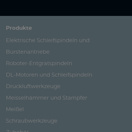
Produkte
Elektrische Schleifspindeln und
Bürstenantriebe
Roboter-Entgratspindeln
DL-Motoren und Schleifspindeln
Druckluftwerkzeuge
Meisselhämmer und Stampfer
Meißel
Schraubwerkzeuge