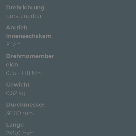
Drehrichtung
umsteuerbar
Antrieb
Innensechskant
F 1/4"
Drehmomentber
eich
0,15 - 1,18 Nm
Gewicht
0,52 kg
Durchmesser
36,00 mm
Länge
245,0 mm