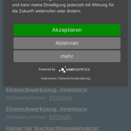
Artikelnummer:
9376135
und kann meine Einwilligung jederzeit mit Wirkung für
die Zukunft widerrufen oder ändern.
Einsteckwerkzeug, Innentorx
Artikelnummer:
9376480
Akzeptieren
Einsteckwerkzeug, Innentorx
Artikelnummer:
9376481
Ablehnen
Einsteckwerkzeug, Innentorx
mehr
Artikelnummer:
9376482
Powered by
Einsteckwerkzeug, Innentorx
Artikelnummer:
9376483
Impressum
|
Datenschutzerklärung
Einsteckwerkzeug, Innentorx
Artikelnummer:
9376484
Einsteckwerkzeug, Innentorx
Artikelnummer:
9376485
Halter für Steckschlüsseleinsätze