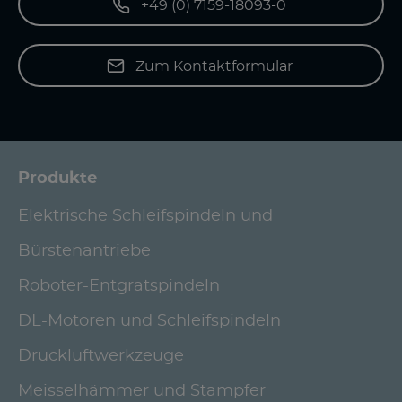
+49 (0) 7159-18093-0
Zum Kontaktformular
Produkte
Elektrische Schleifspindeln und
Bürstenantriebe
Roboter-Entgratspindeln
DL-Motoren und Schleifspindeln
Druckluftwerkzeuge
Meisselhämmer und Stampfer