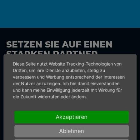
SETZEN SIE AUF EINEN
STARKEN PARTNER
Diese Seite nutzt Website Tracking-Technologien von
Vertrauen Sie bei
Dritten, um ihre Dienste anzubieten, stetig zu
verbessern und Werbung entsprechend der Interessen
Druckluftwerkzeugen und
der Nutzer anzuzeigen. Ich bin damit einverstanden
Druckluftmotoren der Erfahrung und
und kann meine Einwilligung jederzeit mit Wirkung für
die Zukunft widerrufen oder ändern.
Innovationskraft von Mannesmann
DEMAG. Setzen Sie auf Qualität made
Akzeptieren
in Germany. Wir liefern nicht nur
präzise Drucklufttechnik. Sie
Ablehnen
bekommen von uns auch präzise