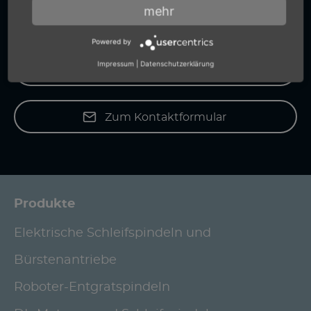
mehr
Auskünfte.
Powered by
Impressum
|
Datenschutzerklärung
+49 (0) 7159-18093-0
Zum Kontaktformular
Produkte
Elektrische Schleifspindeln und
Bürstenantriebe
Roboter-Entgratspindeln