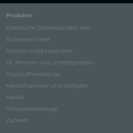
Produkte
Elektrische Schleifspindeln und
Bürstenantriebe
Roboter-Entgratspindeln
DL-Motoren und Schleifspindeln
Druckluftwerkzeuge
Meisselhämmer und Stampfer
Meißel
Schraubwerkzeuge
Zubehör