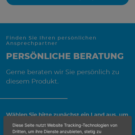
Finden Sie Ihren persönlichen
Ansprechpartner
PERSÖNLICHE BERATUNG
Gerne beraten wir Sie persönlich zu
diesem Produkt.
Wählen Sie bitte zunächst ein Land aus, um
den richtigen Ansprechpartner zu finden.
Diese Seite nutzt Website Tracking-Technologien von
Dritten, um ihre Dienste anzubieten, stetig zu