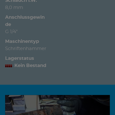
Schlauch l.W.
8,0 mm
Anschlussgewin
de
G 1/4"
Maschinentyp
Schriftenhammer
Lagerstatus
Kein Bestand