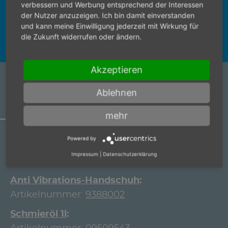
verbessern und Werbung entsprechend der Interessen
der Nutzer anzuzeigen. Ich bin damit einverstanden
und kann meine Einwilligung jederzeit mit Wirkung für
die Zukunft widerrufen oder ändern.
Akzeptieren
ARTIKELZUBEHÖR
Ablehnen
mehr
Powered by
Anti Vibrations-Handschuh
Impressum
|
Datenschutzerklärung
Artikelnummer:
9388004
Anti Vibrations-Handschuh
Artikelnummer:
9388002
Schmieröl 1l