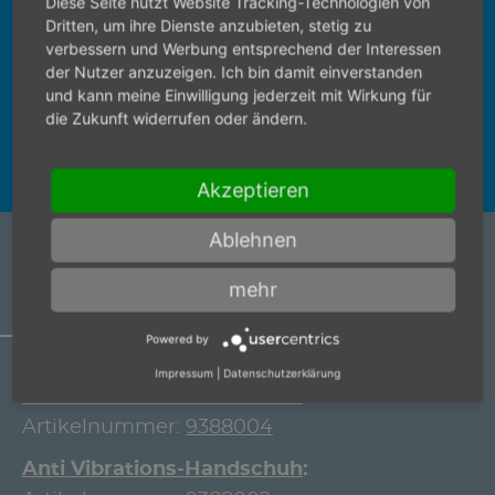
Diese Seite nutzt Website Tracking-Technologien von
Wählen Sie bitte zunächst ein Land aus, um
Dritten, um ihre Dienste anzubieten, stetig zu
den richtigen Ansprechpartner zu finden.
verbessern und Werbung entsprechend der Interessen
der Nutzer anzuzeigen. Ich bin damit einverstanden
und kann meine Einwilligung jederzeit mit Wirkung für
die Zukunft widerrufen oder ändern.
Akzeptieren
Ablehnen
ARTIKELZUBEHÖR
mehr
Powered by
Impressum
|
Datenschutzerklärung
Anti Vibrations-Handschuh
Artikelnummer:
9388004
Anti Vibrations-Handschuh