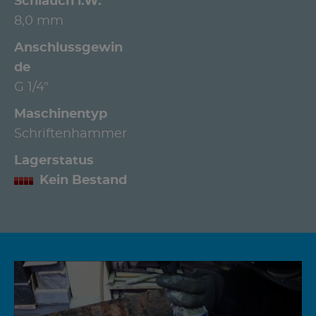
Schlauch l.W.
8,0 mm
Anschlussgewin
de
G 1/4"
Maschinentyp
Schriftenhammer
Lagerstatus
Kein Bestand