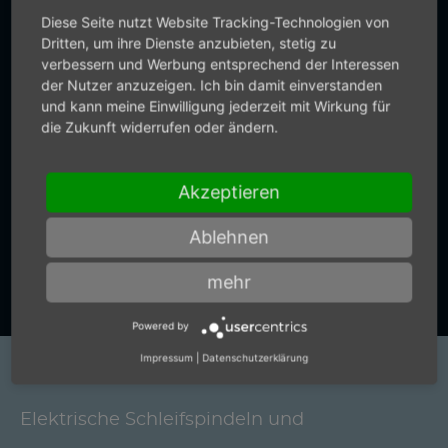
in Germany. Wir liefern nicht nur
Diese Seite nutzt Website Tracking-Technologien von
Dritten, um ihre Dienste anzubieten, stetig zu
präzise Drucklufttechnik. Sie
verbessern und Werbung entsprechend der Interessen
bekommen von uns auch präzise
der Nutzer anzuzeigen. Ich bin damit einverstanden
und kann meine Einwilligung jederzeit mit Wirkung für
Auskünfte.
die Zukunft widerrufen oder ändern.
+49 (0) 7159-18093-0
Akzeptieren
Ablehnen
Zum Kontaktformular
mehr
Powered by
Impressum
|
Datenschutzerklärung
Produkte
Elektrische Schleifspindeln und