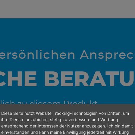
persönlichen Anspre
CHE BERAT
lich zu diesem Produkt.
Diese Seite nutzt Website Tracking-Technologien von Dritten, um
ihre Dienste anzubieten, stetig zu verbessern und Werbung
entsprechend der Interessen der Nutzer anzuzeigen. Ich bin damit
einverstanden und kann meine Einwilligung jederzeit mit Wirkung