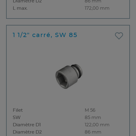
Diamètre D2
86 mm
L max.
172,00 mm
1 1/2" carré, SW 85
Filet
M 56
SW
85 mm
Diamètre D1
122,00 mm
Diamètre D2
86 mm