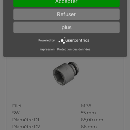
Accepter
L max.
146,00 mm
Pas en stock
Refuser
plus
1 1/2" carré, SW 55
Powered by
impression
|
Protection des données
Filet
M 36
SW
55 mm
Diamètre D1
85,00 mm
Diamètre D2
86 mm