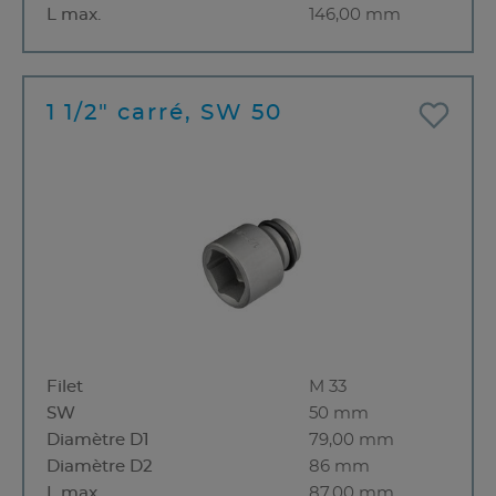
L max.
146,00 mm
1 1/2" carré, SW 50
Filet
M 33
SW
50 mm
Diamètre D1
79,00 mm
Diamètre D2
86 mm
L max.
87,00 mm