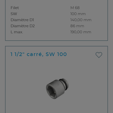
Filet
M 68
SW
100 mm
Diamètre D1
140,00 mm
Diamètre D2
86 mm
L max.
190,00 mm
1 1/2" carré, SW 100