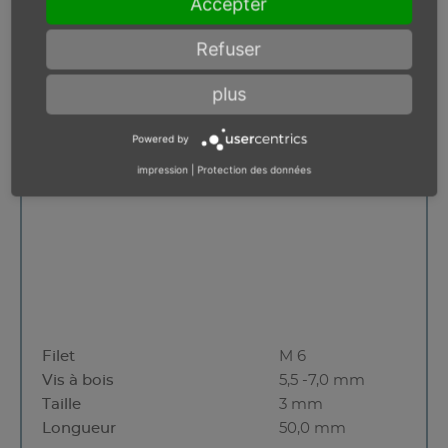
Accepter
Refuser
Emmanchement d`outil,
plus
fente transversale, Philips
Powered by
impression
|
Protection des données
Filet
M 6
Vis à bois
5,5 -7,0 mm
Taille
3 mm
Longueur
50,0 mm