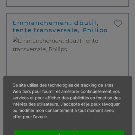
Emmanchement d`outil,
fente transversale, Philips
Ce site utilise des technologies de tracking de sites
Web tiers pour fournir et améliorer continuellement nos
services et pour afficher des publicités en fonction des
intérêts des utilisateurs. J'accepte et je peux révoquer
Filet
M 3,5 - M 5
ou modifier mon consentement à tout moment avec
Vis à bois
3,5 - 5 mm
effet pour l'avenir.
Taille
2 mm
Longueur
50,0 mm
Pas en stock