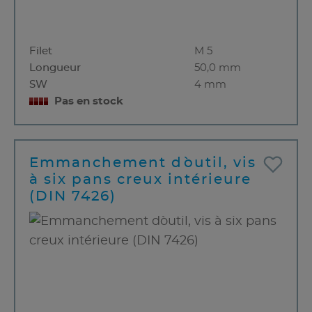
Filet
M 5
Longueur
50,0 mm
SW
4 mm
Pas en stock
Emmanchement d`outil, vis
à six pans creux intérieure
(DIN 7426)