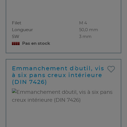
Filet
M 4
Longueur
50,0 mm
SW
3 mm
Pas en stock
Emmanchement d`outil, vis
à six pans creux intérieure
(DIN 7426)