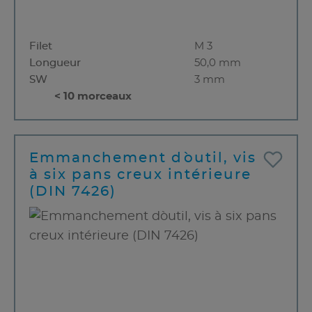
Filet
M 3
Longueur
50,0 mm
SW
3 mm
< 10 morceaux
Emmanchement d`outil, vis
à six pans creux intérieure
(DIN 7426)