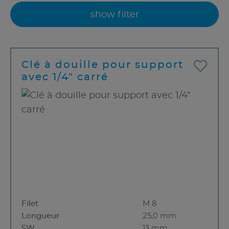
show filter
Clé à douille pour support
avec 1/4" carré
Filet
M 8
Longueur
25,0 mm
SW
13 mm