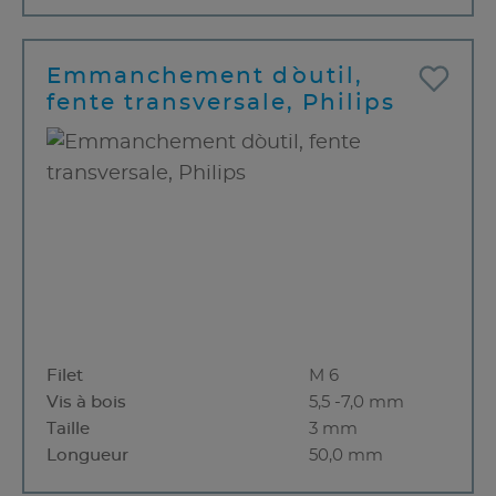
Emmanchement d`outil,
fente transversale, Philips
Filet
M 6
Vis à bois
5,5 -7,0 mm
Taille
3 mm
Longueur
50,0 mm