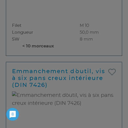
Filet
M 10
Longueur
50,0 mm
SW
8 mm
< 10 morceaux
Emmanchement d`outil, vis
à six pans creux intérieure
(DIN 7426)