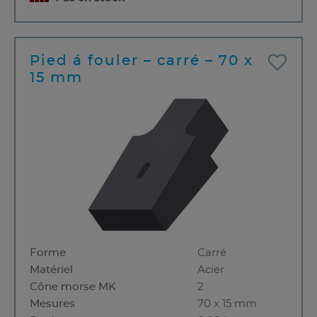
Pied á fouler – carré – 70 x
15 mm
Forme
Carré
Matériel
Acier
Cône morse MK
2
Mesures
70 x 15 mm