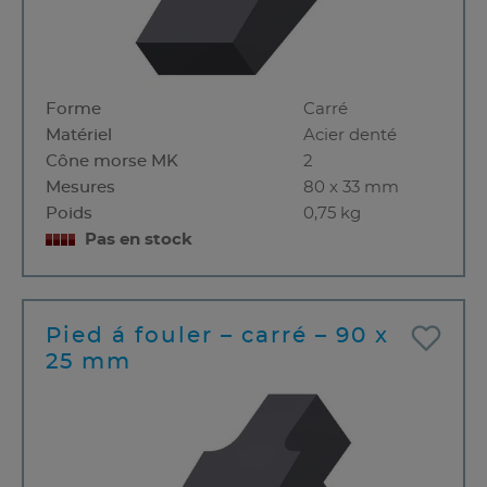
Forme
Carré
Matériel
Acier denté
Cône morse MK
2
Mesures
80 x 33 mm
Poids
0,75 kg
Pas en stock
Pied á fouler – carré – 90 x
25 mm