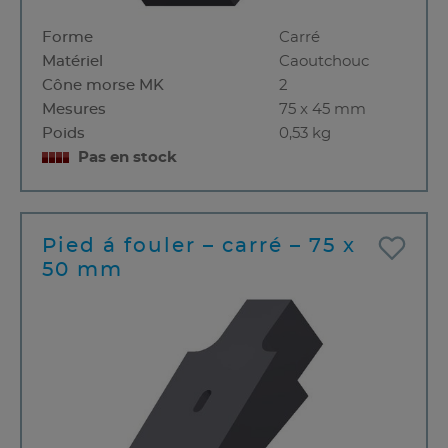
Forme
Carré
Matériel
Caoutchouc
Cône morse MK
2
Mesures
75 x 45 mm
Poids
0,53 kg
Pas en stock
Pied á fouler – carré – 75 x
50 mm