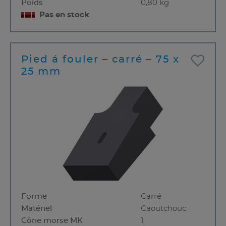
Poids
0,80 kg
Pas en stock
Pied á fouler – carré – 75 x
25 mm
Forme
Carré
Matériel
Caoutchouc
Cône morse MK
1