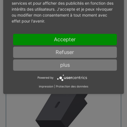
Forme
Carré
services et pour afficher des publicités en fonction des
Matériel
Caoutchouc
intérêts des utilisateurs. J'accepte et je peux révoquer
ou modifier mon consentement à tout moment avec
Cône morse MK
1
effet pour l'avenir.
Mesures
75 x 45 mm
Poids
0,53 kg
< 10 morceaux
Accepter
Refuser
Pied á fouler – carré – 75 x
plus
45 mm
Powered by
impression
|
Protection des données