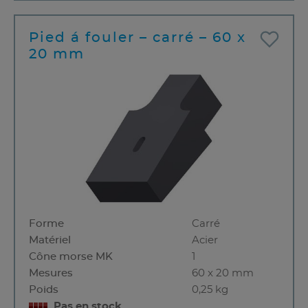
Pied á fouler – carré – 60 x
20 mm
Forme
Carré
Matériel
Acier
Cône morse MK
1
Mesures
60 x 20 mm
Poids
0,25 kg
Pas en stock