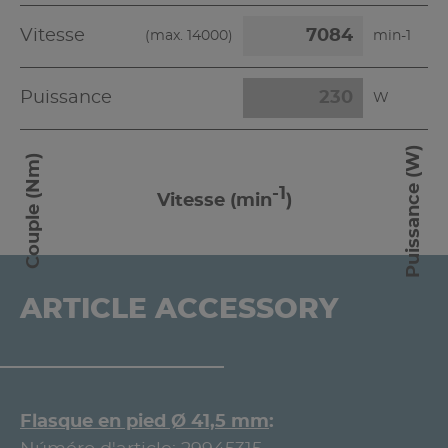
Vitesse
(max.
14000
)
min-1
Puissance
W
Puissance (W)
Couple (Nm)
-1
Vitesse (min
)
ARTICLE ACCESSORY
Flasque en pied Ø 41,5 mm