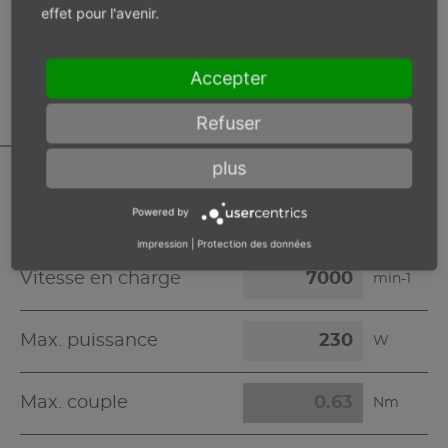
effet pour l'avenir.
CALCULATEUR DES
CARACTÉRISTIQUES
Accepter
MOTEUR
Refuser
plus
Powered by
Pression d'alimentation 6 bar
impression
|
Protection des données
Vitesse en charge
min-1
Max. puissance
W
Max. couple
Nm