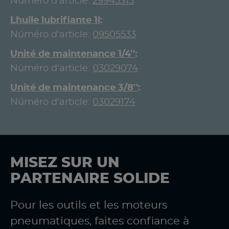
Núméro d'article:
29945315
L`huile lubrifiante 1l
Núméro d'article:
09505533
Unité de maintenance 1/4''
Núméro d'article:
03029074
Unité de maintenance 3/8''
Núméro d'article:
03029174
MISEZ SUR UN
PARTENAIRE SOLIDE
Pour les outils et les moteurs
pneumatiques, faites confiance à