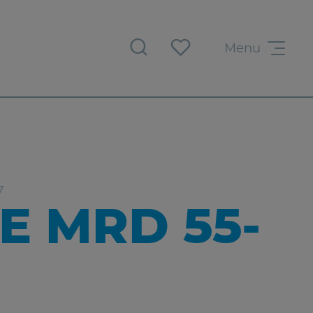
Menu
7
 MRD 55-