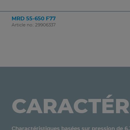
MRD 55-650 F77
Article no.: 29906337
CARACTÉR
Charactéristiques basées sur pression de 6.