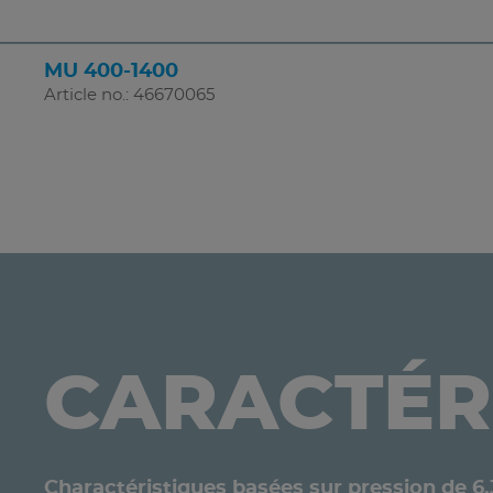
MU 400-1400
Article no.: 46670065
CARACTÉR
Charactéristiques basées sur pression de 6.