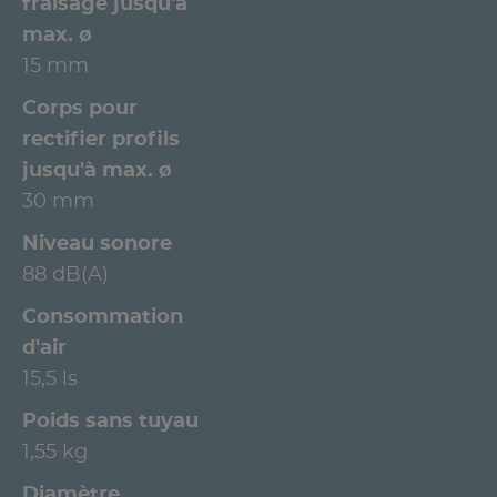
fraisage jusqu'à
max. ø
15 mm
Corps pour
rectifier profils
jusqu'à max. ø
30 mm
Niveau sonore
88 dB(A)
Consommation
d'air
15,5 ls
Poids sans tuyau
1,55 kg
Diamètre