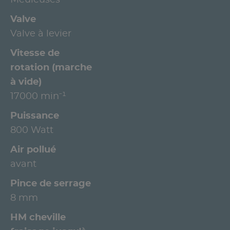
Valve
Valve à levier
Vitesse de
rotation (marche
à vide)
17000 min⁻¹
Puissance
800 Watt
Air pollué
avant
Pince de serrage
8 mm
HM cheville