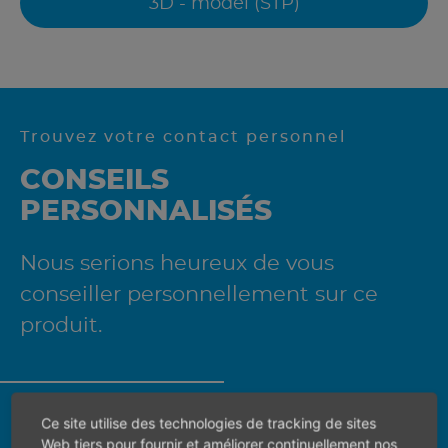
3D - model (STP)
Trouvez votre contact personnel
CONSEILS
PERSONNALISÉS
Nous serions heureux de vous
conseiller personnellement sur ce
produit.
Ce site utilise des technologies de tracking de sites
Veuillez d'abord sélectionner un pays pour
Web tiers pour fournir et améliorer continuellement nos