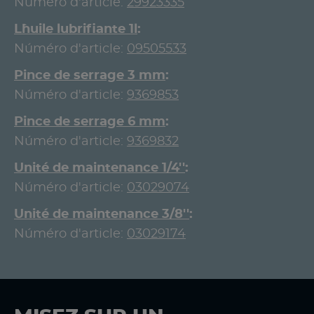
Núméro d'article:
29923335
L`huile lubrifiante 1l
Núméro d'article:
09505533
Pince de serrage 3 mm
Núméro d'article:
9369853
Pince de serrage 6 mm
Núméro d'article:
9369832
Unité de maintenance 1/4''
Núméro d'article:
03029074
Unité de maintenance 3/8''
Núméro d'article:
03029174