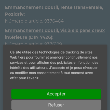
Emmanchement d`outil, fente transversale,
Pozidriv
Núméro d'article:
9376464
Emmanchement d`outil, vis à six pans creux
intérieure (DIN 7426)
Núméro d'article:
9376129
Ce site utilise des technologies de tracking de sites
Emmanchement d`outil, vis à six pans creux
Web tiers pour fournir et améliorer continuellement nos
intérieure (DIN 7426)
services et pour afficher des publicités en fonction des
Núméro d'article:
9376130
intérêts des utilisateurs. J'accepte et je peux révoquer
ou modifier mon consentement à tout moment avec
Emmanchement d`outil, vis à six pans creux
effet pour l'avenir.
intérieure (DIN 7426)
Núméro d'article:
9376131
Accepter
Emmanchement d`outil, vis à six pans creux
Refuser
intérieure (DIN 7426)