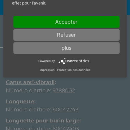
effet pour l'avenir.
Accepter
ARTICLE ACCESSORY
Refuser
plus
Powered by
Gants anti-vibratil
impression
|
Protection des données
Núméro d'article:
9388004
Gants anti-vibratil
Núméro d'article:
9388002
Longuette
Núméro d'article:
60042243
Longuette pour burin large
Núméro d'article:
60042403