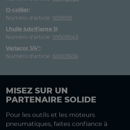
O-collier
Núméro d'article:
9319193
L`huile lubrifiante 1l
Núméro d'article:
09509543
Variacor 1/4''
Núméro d'article:
60001606
MISEZ SUR UN
PARTENAIRE SOLIDE
Pour les outils et les moteurs
pneumatiques, faites confiance à