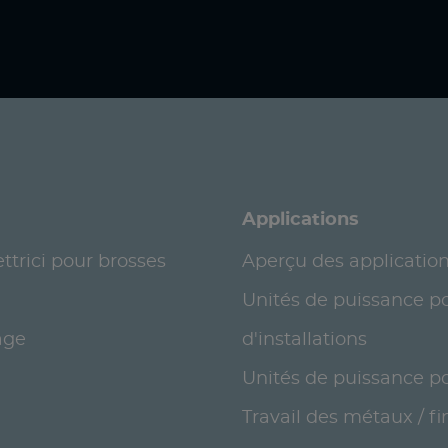
Applications
ttrici pour brosses
Aperçu des applicatio
Unités de puissance p
age
d'installations
Unités de puissance po
Travail des métaux / fi