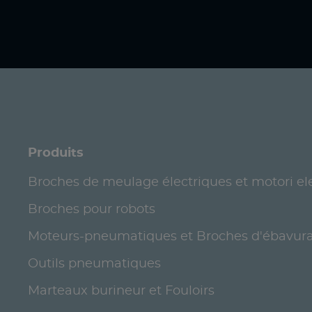
Produits
Broches de meulage électriques et motori ele
Broches pour robots
Moteurs-pneumatiques et Broches d'ébavur
Outils pneumatiques
Marteaux burineur et Fouloirs