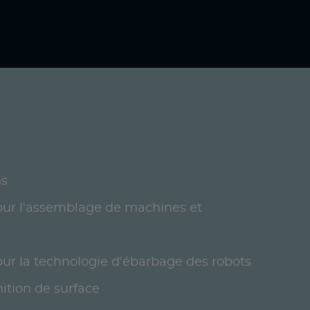
ns
our l'assemblage de machines et
ur la technologie d'ébarbage des robots
nition de surface