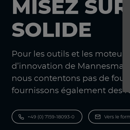
MISEZ SUR
SOLIDE
Pour les outils et les moteur
d’innovation de Mannesmann
nous contentons pas de four
fournissons également des r
+49 (0) 7159-18093-0
Vers le for