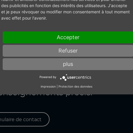
 UN PARTEN
des publicités en fonction des intérêts des utilisateurs. J'accepte
et je peux révoquer ou modifier mon consentement à tout moment
avec effet pour l'avenir.
Accepter
Refuser
s pneumatiques, faites confiance 
plus
 DEMAG. Misez sur la qualité 
Powered by
nir une technologie d’air compr
impression
|
Protection des données
enseignements précis.
mulaire de contact