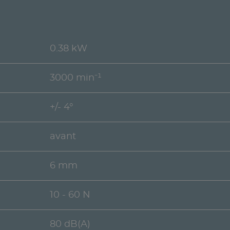
0.38 kW
3000 min⁻¹
+/- 4°
avant
6 mm
10 - 60 N
80 dB(A)