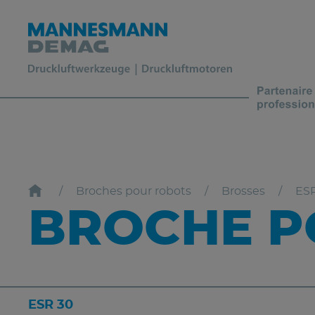
Broches pour robots
Brosses
ES
BROCHE P
ESR 30