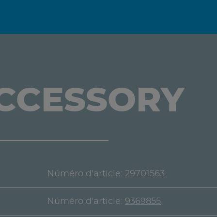
ACCESSORY
Núméro d'article:
29701563
Núméro d'article:
9369855