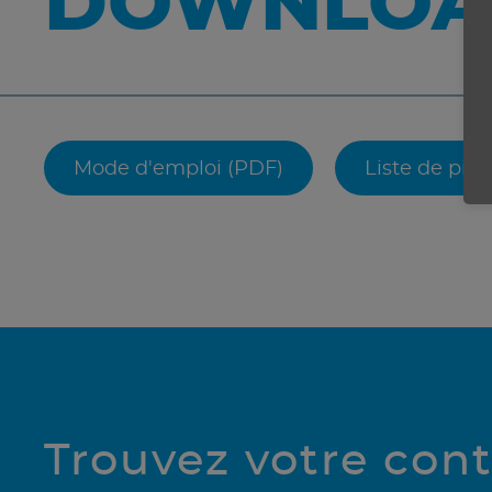
DOWNLOA
Mode d'emploi (PDF)
Liste de piè
Trouvez votre con