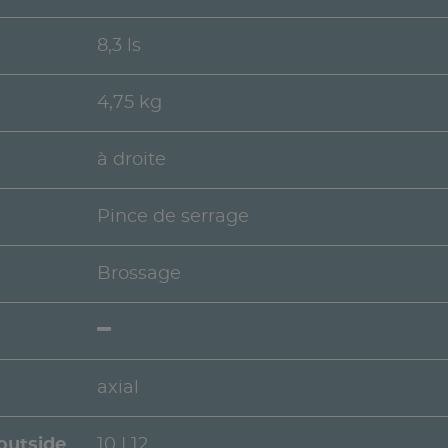
8,3 ls
4,75 kg
à droite
Pince de serrage
Brossage
axial
 outside
10 | 12