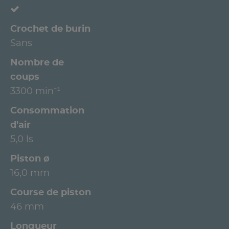
Crochet de burin
Sans
Nombre de
coups
3300 min⁻¹
Consommation
d'air
5,0 ls
Piston ø
16,0 mm
Course de piston
46 mm
Longueur