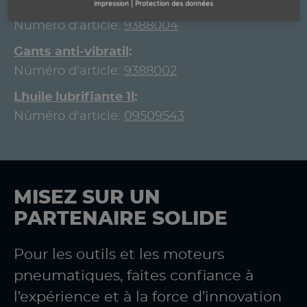
impression
|
Protection des données
Gants anti-vibratil
Núméro d'article:
9388004
Gants anti-vibratil
Núméro d'article:
9388002
L`huile lubrifiante 1l
Núméro d'article:
09509543
MISEZ SUR UN
PARTENAIRE SOLIDE
Pour les outils et les moteurs
pneumatiques, faites confiance à
l’expérience et à la force d’innovation