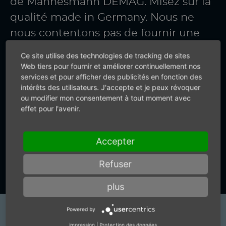
de Mannesmann DEMAG. Misez sur la
qualité made in Germany. Nous ne
nous contentons pas de fournir une
technologie d’air comprimé précise.
Ce site utilise des technologies de tracking de sites
Nous vous fournissons également des
Web tiers pour fournir et améliorer continuellement nos
services et pour afficher des publicités en fonction des
renseignements précis.
intérêts des utilisateurs. J'accepte et je peux révoquer
ou modifier mon consentement à tout moment avec
effet pour l'avenir.
+49 (0) 7159-18093-0
Accepter
Vers le formulaire de contact
Refuser
plus
Powered by
Produits
impression
|
Protection des données