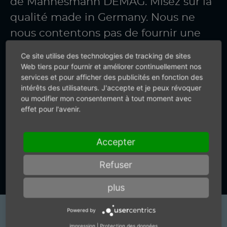
de Mannesmann DEMAG. Misez sur la
qualité made in Germany. Nous ne
nous contentons pas de fournir une
technologie d’air comprimé précise.
Ce site utilise des technologies de tracking de sites
Nous vous fournissons également des
Web tiers pour fournir et améliorer continuellement nos
services et pour afficher des publicités en fonction des
renseignements précis.
intérêts des utilisateurs. J'accepte et je peux révoquer
ou modifier mon consentement à tout moment avec
effet pour l'avenir.
+49 (0) 7159-18093-0
Accepter
Vers le formulaire de contact
Refuser
plus
Powered by
Produits
impression
|
Protection des données