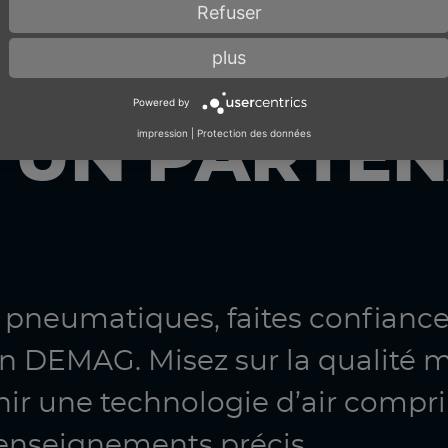
Refuser
plus
Powered by
 UN PARTEN
impression
|
Protection des données
s pneumatiques, faites confiance 
 DEMAG. Misez sur la qualité 
nir une technologie d’air compr
enseignements précis.