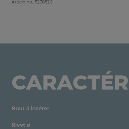
Article no.: 5238520
CARACTÉR
Bout á insérer
Rivet ø