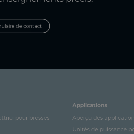
mulaire de contact
Applications
ttrici pour brosses
Aperçu des applicatio
Unités de puissance p