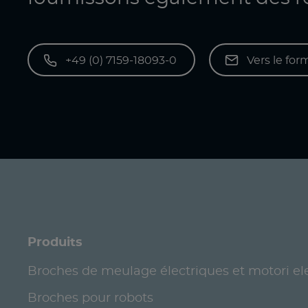
+49 (0) 7159-18093-0
Vers le for
Produits
Broches de meulage électriques et motori ele
Broches pour robots